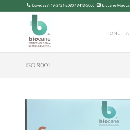
Dúvidas?
(19) 3421-2080 / 3413-5066
biocane@bioca
HOME
A
ISO 9001