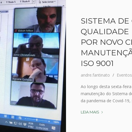
D
O
S
SISTEMA DE
A
L
QUALIDADE 
I
POR NOVO C
M
E
MANUTENÇÃ
N
T
ISO 9001
O
S
andre.fantinato
Eventos
É
T
Ao longo desta sexta-feira
E
manutenção do Sistema de
M
da pandemia de Covid-19, [.
A
D
LEIA MAIS
S
E
I
T
S
R
T