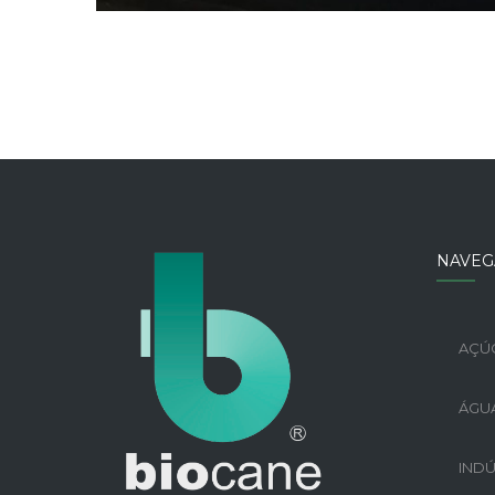
NAVEG
AÇÚC
ÁGUA
INDÚ