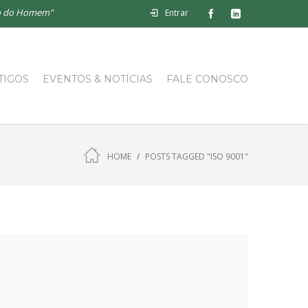
lho do Homem"
Entrar
TIGOS
EVENTOS & NOTÍCIAS
FALE CONOSCO
HOME
POSTS TAGGED "ISO 9001"