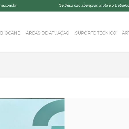
ne.com.br
"Se Deus não abençoar, inútil é o traba
 BIOCANE
ÁREAS DE ATUAÇÃO
SUPORTE TÉCNICO
AR