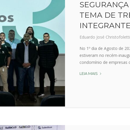
SEGURANÇA 
TEMA DE TR
INTEGRANTE
Eduardo José Christofoletti
No 1º dia de Agosto de 20
estiveram no recém-inaugur
condomínio de empresas on
LEIA MAIS
S
E
G
U
R
A
N
Ç
A