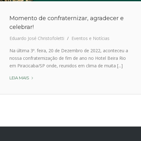
E
X
P
Momento de confraternizar, agradecer e
O
celebrar!
E
S
Eduardo José Christofoletti
Eventos e Notícias
G
Na última 3ª. feira, 20 de Dezembro de 2022, aconteceu a
P
nossa confraternização de fim de ano no Hotel Beira Rio
I
em Piracicaba/SP onde, reunidos em clima de muita [...]
R
A
LEIA MAIS
M
C
O
I
M
C
E
A
N
B
T
A
O
D
E
C