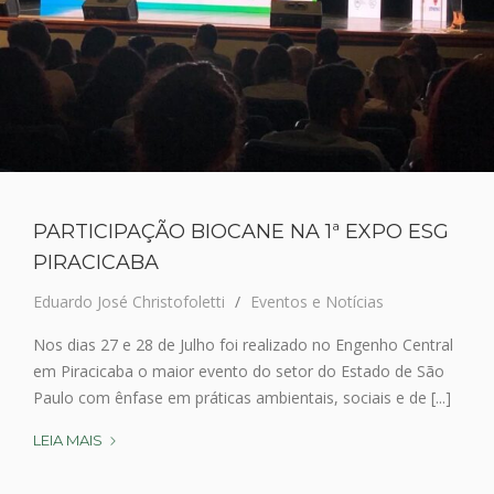
PARTICIPAÇÃO BIOCANE NA 1ª EXPO ESG
PIRACICABA
Eduardo José Christofoletti
Eventos e Notícias
Nos dias 27 e 28 de Julho foi realizado no Engenho Central
em Piracicaba o maior evento do setor do Estado de São
Paulo com ênfase em práticas ambientais, sociais e de [...]
LEIA MAIS
P
A
R