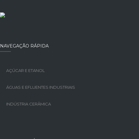
O
N
F
R
A
T
NAVEGAÇÃO RÁPIDA
E
R
N
I
AÇÚCAR E ETANOL
Z
A
ÁGUAS E EFLUENTES INDUSTRIAIS
R
,
A
INDÚSTRIA CERÂMICA
G
R
A
D
E