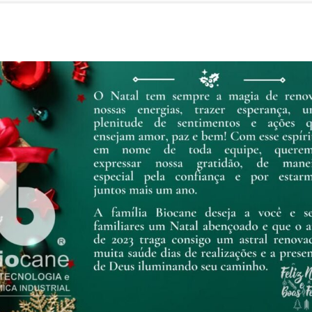
T
I
C
I
P
A
Ç
Ã
O
B
I
O
C
A
N
E
N
A
1
ª