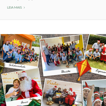
LEIA MAIS
F
E
S
T
A
D
E
N
A
T
A
L
N
O
E
S
P
A
Ç