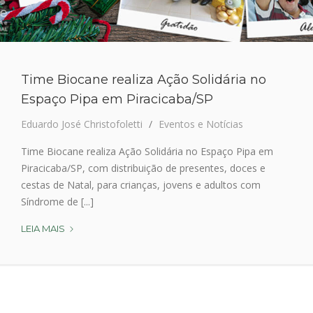
O
P
I
P
A
Time Biocane realiza Ação Solidária no
E
M
Espaço Pipa em Piracicaba/SP
P
Eduardo José Christofoletti
Eventos e Notícias
I
R
Time Biocane realiza Ação Solidária no Espaço Pipa em
A
Piracicaba/SP, com distribuição de presentes, doces e
C
cestas de Natal, para crianças, jovens e adultos com
I
Síndrome de [...]
C
A
LEIA MAIS
T
B
I
A
M
T
E
E
B
M
I
A