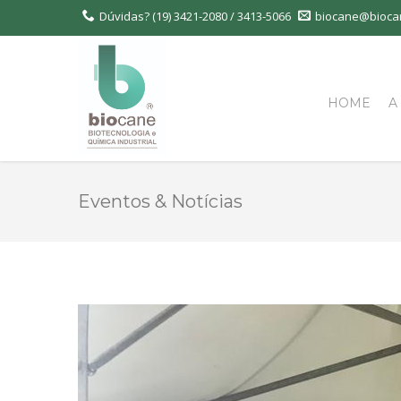
Dúvidas?
(19) 3421-2080 / 3413-5066
biocane@bioca
HOME
A
Eventos & Notícias