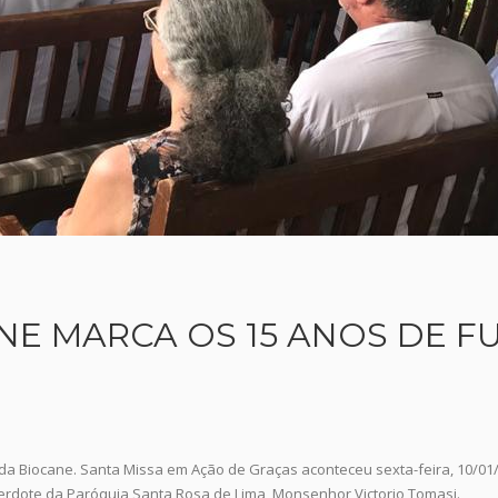
NE MARCA OS 15 ANOS DE 
a Biocane. Santa Missa em Ação de Graças aconteceu sexta-feira, 10/01/2
cerdote da Paróquia Santa Rosa de Lima, Monsenhor Victorio Tomasi.