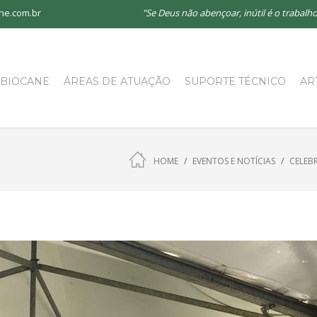
ne.com.br
"Se Deus não abençoar, inútil é o traba
 BIOCANE
ÁREAS DE ATUAÇÃO
SUPORTE TÉCNICO
AR
HOME
EVENTOS E NOTÍCIAS
CELEB