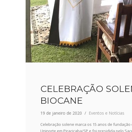
CELEBRAÇÃO SOLE
BIOCANE
19 de janeiro de 2020
Eventos e Notícias
Celebração solene marca os 15 anos de fundação d
Uninorte em Piracicaba/SP e foi presidida pelo Sa